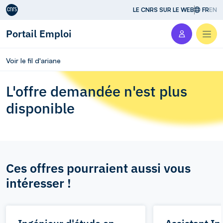
Aller au contenu
LE CNRS SUR LE WEB
FR
EN
Portail Emploi
Men
Voir le fil d'ariane
L'offre demandée n'est plus
disponible
Ces offres pourraient aussi vous
intéresser !