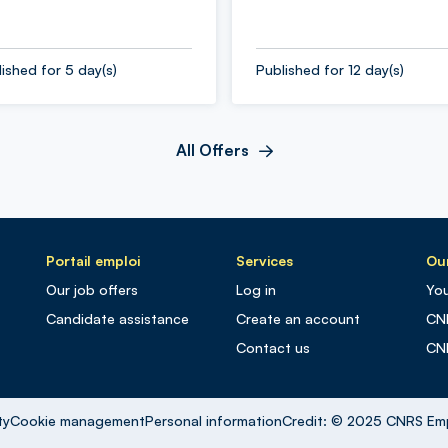
ished for 5 day(s)
Published for 12 day(s)
All Offers
Portail emploi
Services
Our
Our job offers
Log in
You
Candidate assistance
Create an account
CN
Contact us
CN
ty
Cookie management
Personal information
Credit: © 2025 CNRS Em