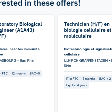
rested in these offers!
boratory Biological
Technicien (H/F) en
gineer (A1A43)
biologie cellulaire et
/F)
moléculaire
èles Insectes Immunité
Biotechnologie et signalisat
ée
cellulaire
ASBOURG • Bas-Rhin
ILLKIRCH GRAFFENSTADEN • 
Rhin
in FTC
12 months
BAC+5
IT in FTC
5 months
BAC + 2
Exp 1 to 4 years