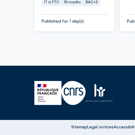
IT in FTC
18 months
BAC+5
Published for 1 day(s)
Publ
Sitemap
Legal notices
Accessibili