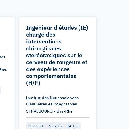
Ingénieur d'études (IE)
chargé des
interventions
chirurgicales
stéréotaxiques sur le
ion
cerveau de rongeurs et
des expériences
Bas-
comportementales
(H/F)
Institut des Neurosciences
Cellulaires et Intégratives
STRASBOURG • Bas-Rhin
IT in FTC
9 months
BAC+5