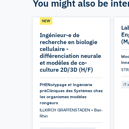
You might also be inte
NEW
La
En
Ingénieur-e de
(M
recherche en biologie
cellulaire -
différenciation neurale
Mod
et modèles de co-
Inn
culture 2D/3D (H/F)
STR
PHENotypage et Ingénierie
IT 
préCliniques des Systèmes chez
les organismes modèles
rongeurs
ILLKIRCH GRAFFENSTADEN • Bas-
Rhin