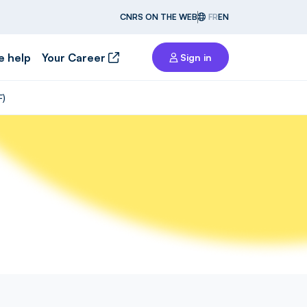
CNRS ON THE WEB
FR
EN
e help
Your Career
Sign in
F)