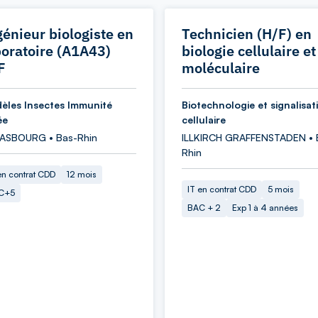
génieur biologiste en
Technicien (H/F) en
boratoire (A1A43)
biologie cellulaire et
F
moléculaire
èles Insectes Immunité
Biotechnologie et signalisat
ée
cellulaire
ASBOURG • Bas-Rhin
ILLKIRCH GRAFFENSTADEN • 
Rhin
en contrat CDD
12 mois
IT en contrat CDD
5 mois
C+5
BAC + 2
Exp 1 à 4 années