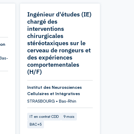
Ingénieur d'études (IE)
chargé des
interventions
chirurgicales
stéréotaxiques sur le
ion
cerveau de rongeurs et
des expériences
Bas-
comportementales
(H/F)
Institut des Neurosciences
Cellulaires et Intégratives
STRASBOURG • Bas-Rhin
IT en contrat CDD
9 mois
BAC+5