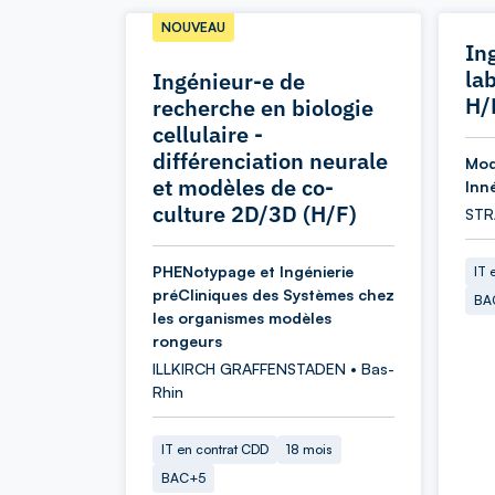
NOUVEAU
In
la
Ingénieur-e de
H/
recherche en biologie
cellulaire -
différenciation neurale
Mod
et modèles de co-
Inn
culture 2D/3D (H/F)
STR
PHENotypage et Ingénierie
IT 
préCliniques des Systèmes chez
BA
les organismes modèles
rongeurs
ILLKIRCH GRAFFENSTADEN • Bas-
Rhin
IT en contrat CDD
18 mois
BAC+5