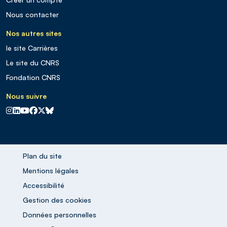
Nous contacter
Nos autres sites
le site Carrières
Le site du CNRS
Fondation CNRS
Nous suivre
CNRS sur Instagram
CNRS sur Linkedin
CNRS sur Youtube
CNRS sur Facebook
CNRS sur X
CNRS sur Blus sky
Plan du site
Mentions légales
Accessibilité
Gestion des cookies
Données personnelles