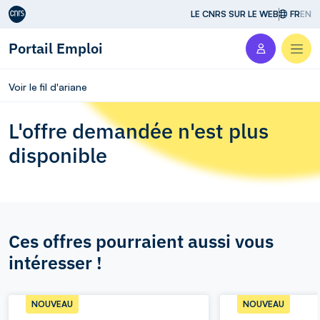
Aller au contenu
LE CNRS SUR LE WEB
FR
EN
Portail Emploi
Men
Voir le fil d'ariane
L'offre demandée n'est plus
disponible
Ces offres pourraient aussi vous
intéresser !
NOUVEAU
NOUVEAU