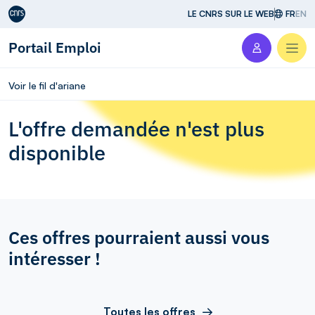
Aller au contenu
LE CNRS SUR LE WEB
FR
EN
Portail Emploi
Men
Voir le fil d'ariane
L'offre demandée n'est plus
disponible
Ces offres pourraient aussi vous
intéresser !
Toutes les offres