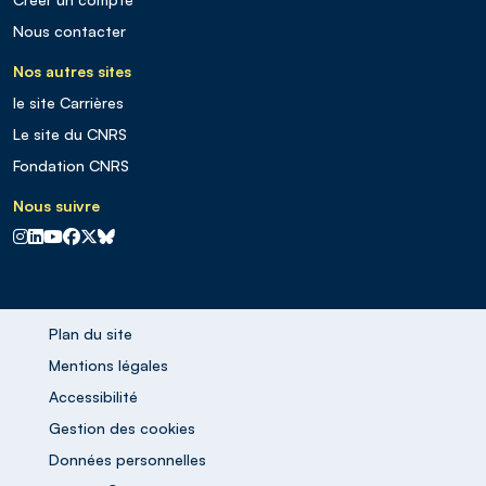
Nous contacter
Nos autres sites
le site Carrières
Le site du CNRS
Fondation CNRS
Nous suivre
CNRS sur Instagram
CNRS sur Linkedin
CNRS sur Youtube
CNRS sur Facebook
CNRS sur X
CNRS sur Blus sky
Plan du site
Mentions légales
Accessibilité
Gestion des cookies
Données personnelles