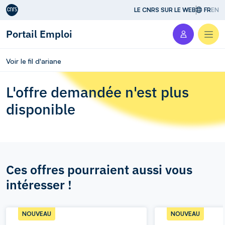
Aller au contenu
LE CNRS SUR LE WEB
FR
EN
Portail Emploi
Men
Voir le fil d'ariane
L'offre demandée n'est plus
disponible
Ces offres pourraient aussi vous
intéresser !
NOUVEAU
NOUVEAU