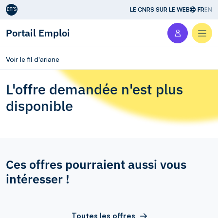
Aller au contenu
LE CNRS SUR LE WEB
FR
EN
Portail Emploi
Men
Voir le fil d'ariane
L'offre demandée n'est plus
disponible
Ces offres pourraient aussi vous
intéresser !
Toutes les offres