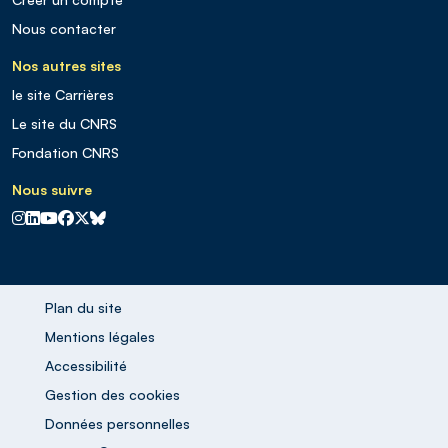
Nous contacter
Nos autres sites
le site Carrières
Le site du CNRS
Fondation CNRS
Nous suivre
CNRS sur Instagram
CNRS sur Linkedin
CNRS sur Youtube
CNRS sur Facebook
CNRS sur X
CNRS sur Blus sky
Plan du site
Mentions légales
Accessibilité
Gestion des cookies
Données personnelles