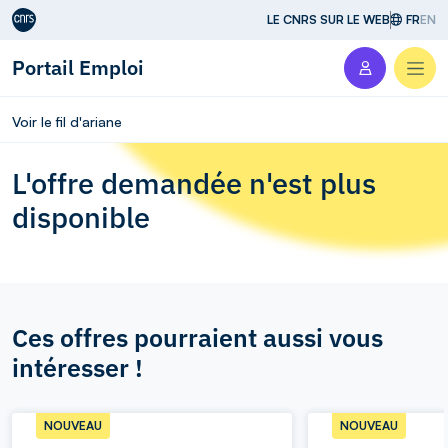
Aller au contenu
LE CNRS SUR LE WEB
FR
EN
Portail Emploi
Men
Voir le fil d'ariane
L'offre demandée n'est plus
disponible
Ces offres pourraient aussi vous
intéresser !
NOUVEAU
NOUVEAU