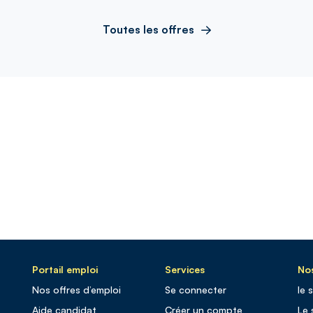
Toutes les offres
Portail emploi
Services
Nos
Nos offres d’emploi
Se connecter
le 
Aide candidat
Créer un compte
Le 