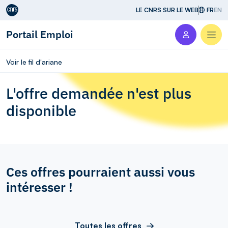
Aller au contenu
LE CNRS SUR LE WEB
FR
EN
Portail Emploi
Men
Voir le fil d'ariane
L'offre demandée n'est plus
disponible
Ces offres pourraient aussi vous
intéresser !
Toutes les offres