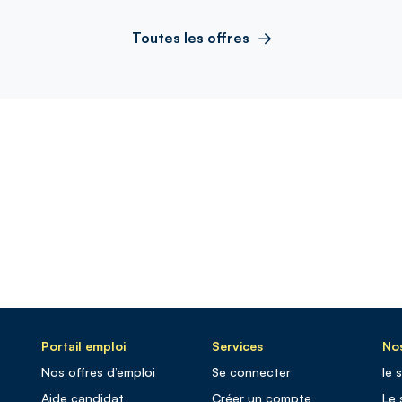
Toutes les offres
Portail emploi
Services
Nos
Nos offres d’emploi
Se connecter
le 
Aide candidat
Créer un compte
Le 