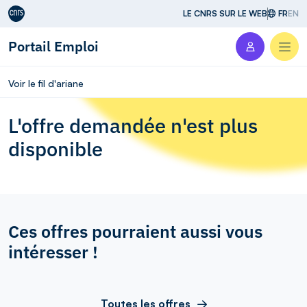
Aller au contenu
LE CNRS SUR LE WEB
FR
EN
Portail Emploi
Men
Voir le fil d'ariane
L'offre demandée n'est plus
disponible
Ces offres pourraient aussi vous
intéresser !
Toutes les offres