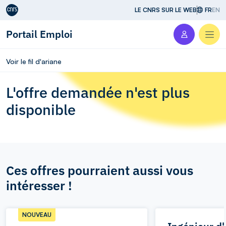
Aller au contenu
LE CNRS SUR LE WEB
FR
EN
Portail Emploi
Men
Voir le fil d'ariane
L'offre demandée n'est plus
disponible
Ces offres pourraient aussi vous
intéresser !
NOUVEAU