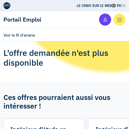
Aller au contenu
LE CNRS SUR LE WEB
FR
EN
Portail Emploi
Men
Voir le fil d'ariane
L'offre demandée n'est plus
disponible
Ces offres pourraient aussi vous
intéresser !