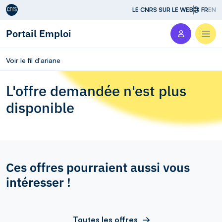
Aller au contenu
LE CNRS SUR LE WEB
FR
EN
Portail Emploi
Men
Voir le fil d'ariane
L'offre demandée n'est plus
disponible
Ces offres pourraient aussi vous
intéresser !
Toutes les offres