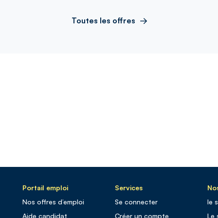
Toutes les offres
Portail emploi
Services
Nos
Nos offres d’emploi
Se connecter
le 
Aide candidat
Créer un compte
Le 