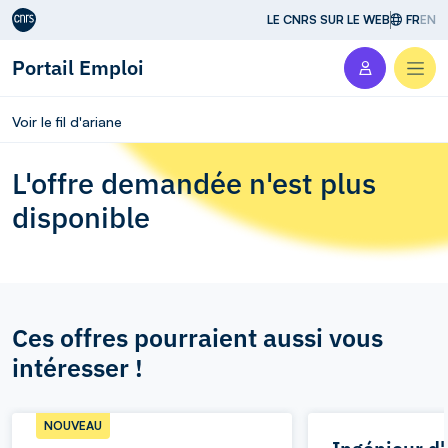
Aller au contenu
LE CNRS SUR LE WEB
FR
EN
Portail Emploi
Men
Voir le fil d'ariane
L'offre demandée n'est plus
disponible
Ces offres pourraient aussi vous
intéresser !
NOUVEAU