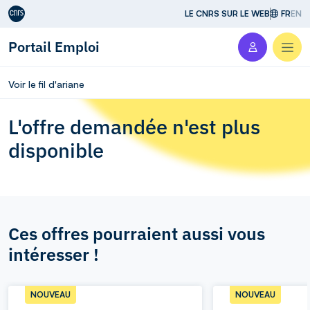
Aller au contenu
LE CNRS SUR LE WEB
FR
EN
Portail Emploi
Men
Voir le fil d'ariane
L'offre demandée n'est plus
disponible
Ces offres pourraient aussi vous
intéresser !
NOUVEAU
NOUVEAU