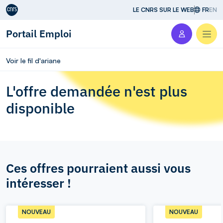
Aller au contenu
LE CNRS SUR LE WEB
FR
EN
Portail Emploi
Men
Voir le fil d'ariane
L'offre demandée n'est plus
disponible
Ces offres pourraient aussi vous
intéresser !
NOUVEAU
NOUVEAU