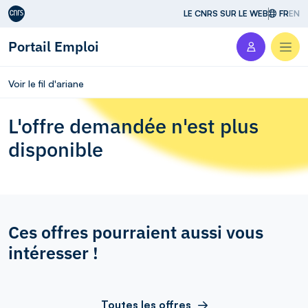
Aller au contenu
LE CNRS SUR LE WEB
FR
EN
Portail Emploi
Men
Voir le fil d'ariane
L'offre demandée n'est plus
disponible
Ces offres pourraient aussi vous
intéresser !
Toutes les offres