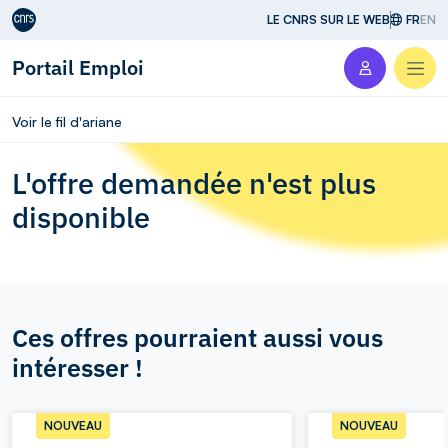
Aller au contenu
LE CNRS SUR LE WEB
FR
EN
Portail Emploi
Men
Voir le fil d'ariane
L'offre demandée n'est plus
disponible
Ces offres pourraient aussi vous
intéresser !
NOUVEAU
NOUVEAU