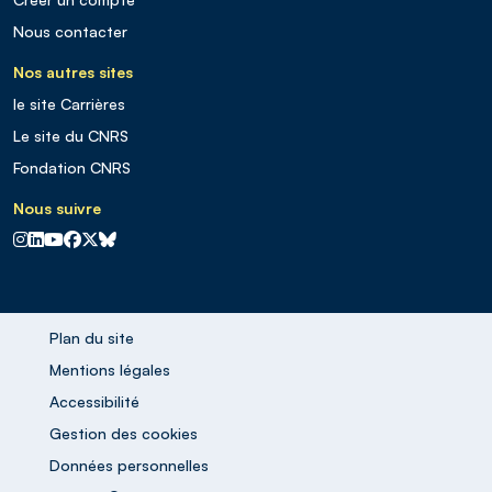
Nous contacter
Nos autres sites
le site Carrières
Le site du CNRS
Fondation CNRS
Nous suivre
CNRS sur Instagram
CNRS sur Linkedin
CNRS sur Youtube
CNRS sur Facebook
CNRS sur X
CNRS sur Blus sky
Plan du site
Mentions légales
Accessibilité
Gestion des cookies
Données personnelles