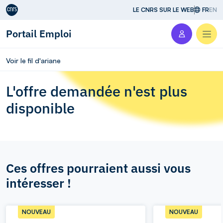
Aller au contenu
LE CNRS SUR LE WEB
FR
EN
Portail Emploi
Men
Voir le fil d'ariane
L'offre demandée n'est plus
disponible
Ces offres pourraient aussi vous
intéresser !
NOUVEAU
NOUVEAU