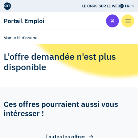
Aller au contenu
LE CNRS SUR LE WEB
FR
EN
Portail Emploi
Men
Voir le fil d'ariane
L'offre demandée n'est plus
disponible
Ces offres pourraient aussi vous
intéresser !
Toutes les offres