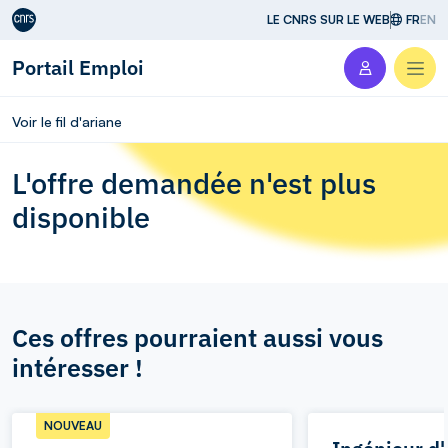
Aller au contenu
LE CNRS SUR LE WEB
FR
EN
Portail Emploi
Men
Voir le fil d'ariane
L'offre demandée n'est plus
disponible
Ces offres pourraient aussi vous
intéresser !
NOUVEAU