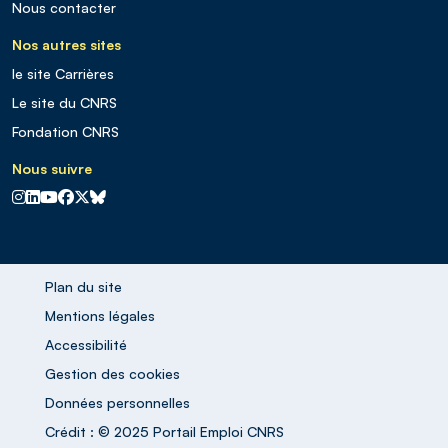
Nous contacter
Nos autres sites
le site Carrières
Le site du CNRS
Fondation CNRS
Nous suivre
CNRS sur Instagram
CNRS sur Linkedin
CNRS sur Youtube
CNRS sur Facebook
CNRS sur X
CNRS sur Blus sky
Plan du site
Mentions légales
Accessibilité
Gestion des cookies
Données personnelles
Crédit : © 2025 Portail Emploi CNRS