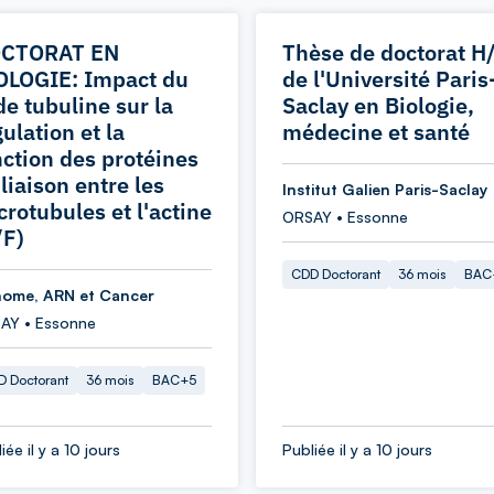
CTORAT EN
Thèse de doctorat H
OLOGIE: Impact du
de l'Université Paris
de tubuline sur la
Saclay en Biologie,
ulation et la
médecine et santé
nction des protéines
liaison entre les
Institut Galien Paris-Saclay
crotubules et l'actine
ORSAY • Essonne
/F)
CDD Doctorant
36 mois
BAC
ome, ARN et Cancer
AY • Essonne
 Doctorant
36 mois
BAC+5
iée il y a 10 jours
Publiée il y a 10 jours