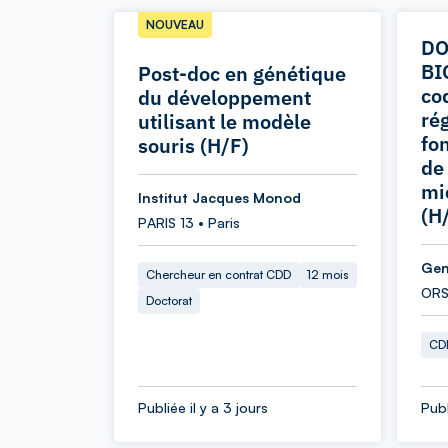
NOUVEAU
DO
BI
Post-doc en génétique
co
du développement
rég
utilisant le modèle
fo
souris (H/F)
de 
mi
Institut Jacques Monod
(H
PARIS 13 • Paris
Gen
Chercheur en contrat CDD
12 mois
ORS
Doctorat
CDD
Publiée il y a 3 jours
Publ