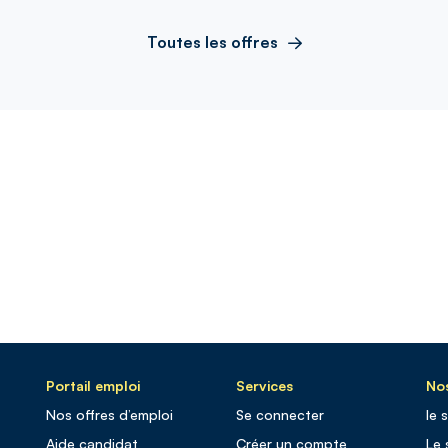
Toutes les offres
Portail emploi
Services
Nos
Nos offres d’emploi
Se connecter
le 
Aide candidat
Créer un compte
Le 