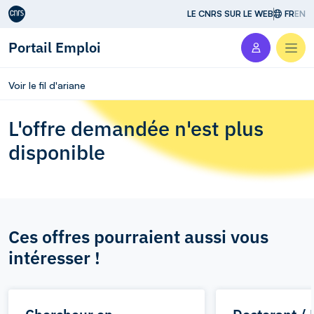
Aller au contenu
LE CNRS SUR LE WEB
FR
EN
Portail Emploi
Men
Voir le fil d'ariane
L'offre demandée n'est plus
disponible
Ces offres pourraient aussi vous
intéresser !