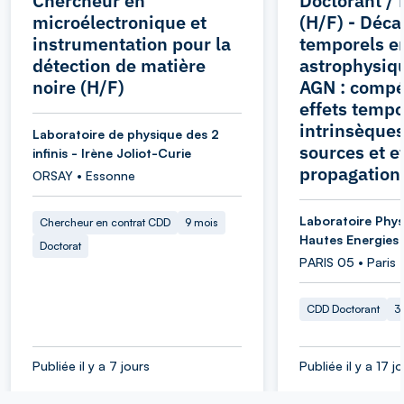
Chercheur en
Doctorant / 
microélectronique et
(H/F) - Déca
instrumentation pour la
temporels e
détection de matière
astrophysiqu
noire (H/F)
AGN : compét
effets tempo
intrinsèque
Laboratoire de physique des 2
sources et e
infinis - Irène Joliot-Curie
propagation
ORSAY • Essonne
Laboratoire Phys
Chercheur en contrat CDD
9 mois
Hautes Energies
Doctorat
PARIS 05 • Paris
CDD Doctorant
3
Publiée il y a 7 jours
Publiée il y a 17 j