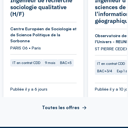
Ingénieur de recherche
Ingénieur d’
sociologie qualitative
sciences de
(H/F)
l’informatio
géographiqu
Centre Européen de Sociologie et
de Science Politique de la
Observatoire des
Sorbonne
l'Univers - REUN
PARIS 06 • Paris
ST PIERRE CEDEX
IT en contrat CDD
9 mois
BAC+5
IT en contrat CDD
BAC+3/4
Exp 1 
Publiée il y a 6 jours
Publiée il y a 10 j
Toutes les offres