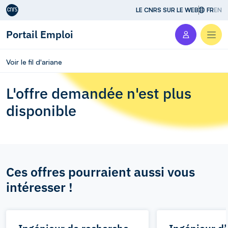
Aller au contenu
LE CNRS SUR LE WEB
FR
EN
Portail Emploi
Men
Voir le fil d'ariane
L'offre demandée n'est plus
disponible
Ces offres pourraient aussi vous
intéresser !