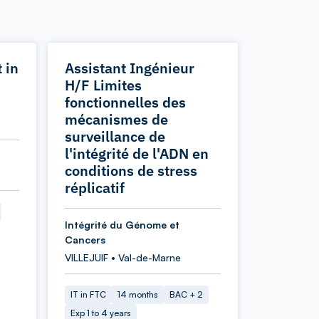
 in
Assistant Ingénieur
d
H/F Limites
fonctionnelles des
mécanismes de
surveillance de
l'intégrité de l'ADN en
conditions de stress
réplicatif
Intégrité du Génome et
Cancers
VILLEJUIF • Val-de-Marne
IT in FTC
14 months
BAC + 2
Exp 1 to 4 years