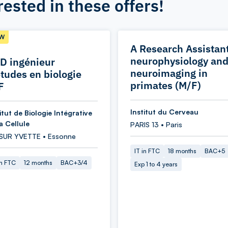
rested in these offers!
W
A Research Assistant
neurophysiology an
D ingénieur
neuroimaging in
études en biologie
primates (M/F)
F
Institut du Cerveau
itut de Biologie Intégrative
a Cellule
PARIS 13 • Paris
 SUR YVETTE • Essonne
IT in FTC
18 months
BAC+5
in FTC
12 months
BAC+3/4
Exp 1 to 4 years