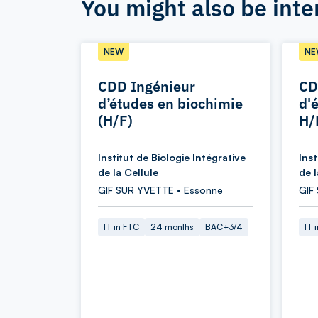
You might also be inte
NEW
NE
CDD Ingénieur
CD
d’études en biochimie
d'
(H/F)
H/
Institut de Biologie Intégrative
Inst
de la Cellule
de l
GIF SUR YVETTE • Essonne
GIF
IT in FTC
24 months
BAC+3/4
IT 