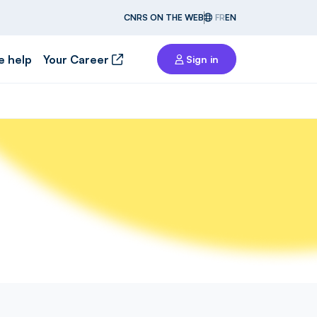
CNRS ON THE WEB
FR
EN
e help
Your Career
Sign in