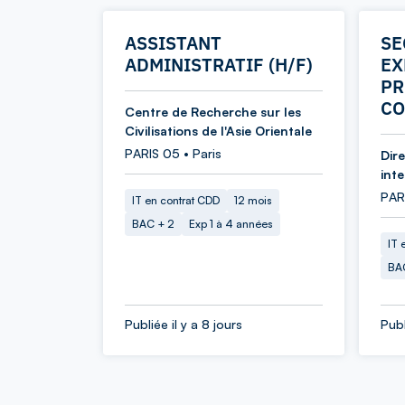
ASSISTANT
SE
ADMINISTRATIF (H/F)
EX
PR
CO
Centre de Recherche sur les
Civilisations de l'Asie Orientale
PARIS 05 • Paris
Dir
int
PARI
IT en contrat CDD
12 mois
BAC + 2
Exp 1 à 4 années
IT 
BA
Publiée il y a 8 jours
Publ