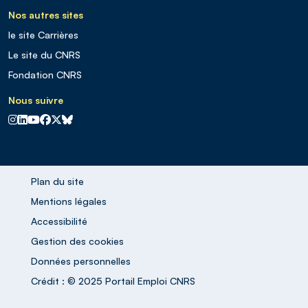
Nos autres sites
le site Carrières
Le site du CNRS
Fondation CNRS
Nous suivre
CNRS sur Instagram
CNRS sur Linkedin
CNRS sur Youtube
CNRS sur Facebook
CNRS sur X
CNRS sur Blus sky
Plan du site
Mentions légales
Accessibilité
Gestion des cookies
Données personnelles
Crédit : © 2025 Portail Emploi CNRS