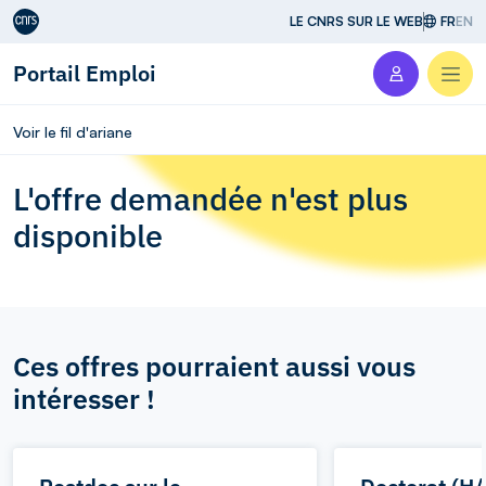
Aller au contenu
LE CNRS SUR LE WEB
FR
EN
Portail Emploi
Men
Voir le fil d'ariane
L'offre demandée n'est plus
disponible
Ces offres pourraient aussi vous
intéresser !