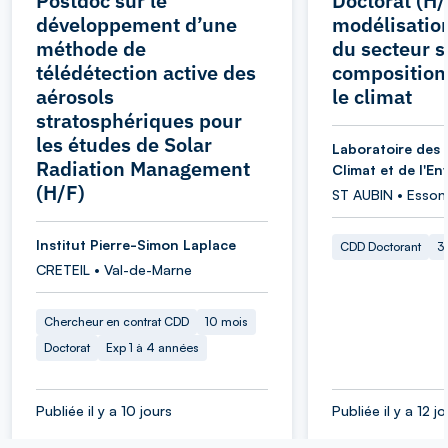
Postdoc sur le
Doctorat (H/
développement d’une
modélisation
méthode de
du secteur sp
télédétection active des
composition
aérosols
le climat
stratosphériques pour
les études de Solar
Laboratoire des 
Radiation Management
Climat et de l'E
(H/F)
ST AUBIN • Esson
Institut Pierre-Simon Laplace
CDD Doctorant
3
CRETEIL • Val-de-Marne
Chercheur en contrat CDD
10 mois
Doctorat
Exp 1 à 4 années
Publiée il y a 10 jours
Publiée il y a 12 j