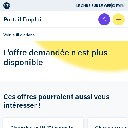
Aller au contenu
LE CNRS SUR LE WEB
FR
EN
Portail Emploi
Men
Voir le fil d'ariane
L'offre demandée n'est plus
disponible
Ces offres pourraient aussi vous
intéresser !