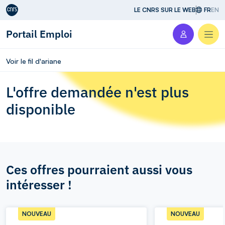
Aller au contenu
LE CNRS SUR LE WEB
FR
EN
Portail Emploi
Men
Voir le fil d'ariane
L'offre demandée n'est plus
disponible
Ces offres pourraient aussi vous
intéresser !
NOUVEAU
NOUVEAU