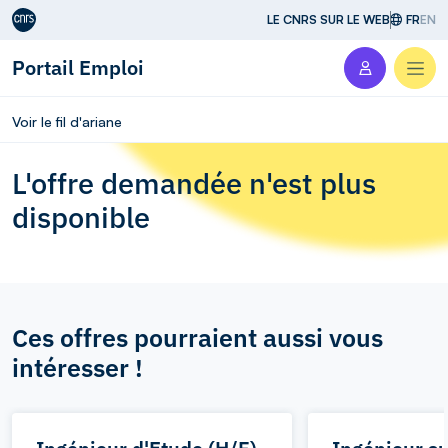
Aller au contenu
LE CNRS SUR LE WEB
FR
EN
Portail Emploi
Men
Voir le fil d'ariane
L'offre demandée n'est plus
disponible
Ces offres pourraient aussi vous
intéresser !