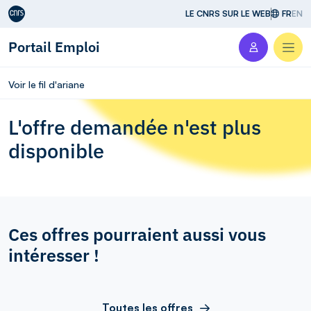
Aller au contenu
LE CNRS SUR LE WEB
FR
EN
Portail Emploi
Men
Voir le fil d'ariane
L'offre demandée n'est plus
disponible
Ces offres pourraient aussi vous
intéresser !
Toutes les offres