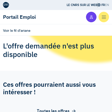
Aller au contenu
LE CNRS SUR LE WEB
FR
EN
Portail Emploi
Men
Voir le fil d'ariane
L'offre demandée n'est plus
disponible
Ces offres pourraient aussi vous
intéresser !
Toutes les offres