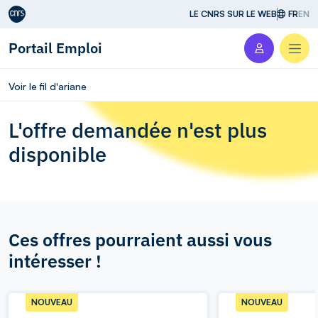
Aller au contenu
LE CNRS SUR LE WEB
FR
EN
Portail Emploi
Men
Voir le fil d'ariane
L'offre demandée n'est plus
disponible
Ces offres pourraient aussi vous
intéresser !
NOUVEAU
NOUVEAU