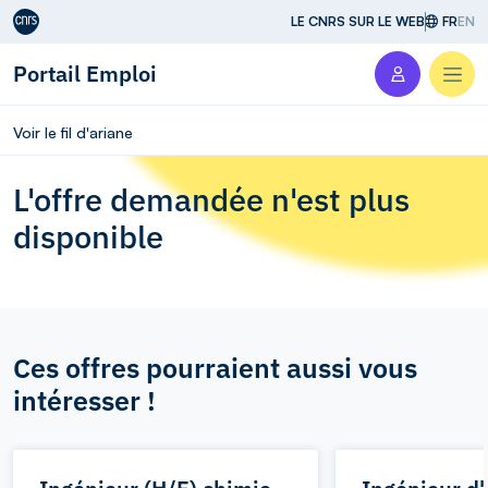
Aller au contenu
LE CNRS SUR LE WEB
FR
EN
Portail Emploi
Men
Voir le fil d'ariane
L'offre demandée n'est plus
disponible
Ces offres pourraient aussi vous
intéresser !