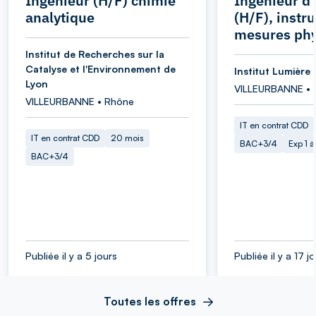
Ingénieur (H/F) chimie
Ingénieur d
analytique
(H/F), instr
mesures ph
Institut de Recherches sur la
Catalyse et l'Environnement de
Institut Lumière 
Lyon
VILLEURBANNE • 
VILLEURBANNE • Rhône
IT en contrat CDD
IT en contrat CDD
20 mois
BAC+3/4
Exp 1 
BAC+3/4
Publiée il y a 5 jours
Publiée il y a 17 j
Toutes les offres