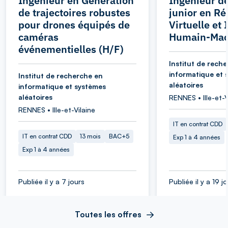
Ingénieur en Génération
Ingénieur d
de trajectoires robustes
junior en Ré
pour drones équipés de
Virtuelle et 
caméras
Humain-Mac
événementielles (H/F)
Institut de rech
informatique et 
Institut de recherche en
aléatoires
informatique et systèmes
aléatoires
RENNES • Ille-et-V
RENNES • Ille-et-Vilaine
IT en contrat CDD
IT en contrat CDD
13 mois
BAC+5
Exp 1 à 4 années
Exp 1 à 4 années
Publiée il y a 7 jours
Publiée il y a 19 j
Toutes les offres