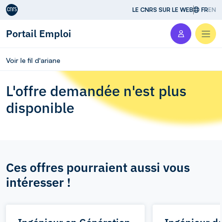
Aller au contenu
LE CNRS SUR LE WEB
FR
EN
Portail Emploi
Men
Voir le fil d'ariane
L'offre demandée n'est plus
disponible
Ces offres pourraient aussi vous
intéresser !