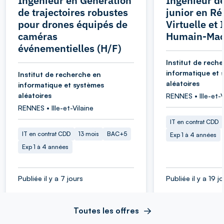
Ingénieur en Génération
Ingénieur d
de trajectoires robustes
junior en Ré
pour drones équipés de
Virtuelle et 
caméras
Humain-Mac
événementielles (H/F)
Institut de rech
informatique et 
Institut de recherche en
aléatoires
informatique et systèmes
aléatoires
RENNES • Ille-et-V
RENNES • Ille-et-Vilaine
IT en contrat CDD
IT en contrat CDD
13 mois
BAC+5
Exp 1 à 4 années
Exp 1 à 4 années
Publiée il y a 7 jours
Publiée il y a 19 j
Toutes les offres