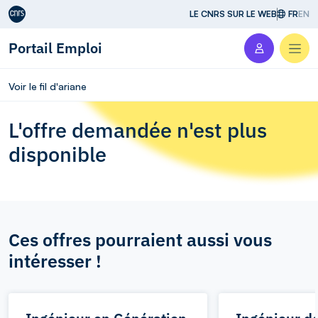
Aller au contenu
LE CNRS SUR LE WEB
FR
EN
Portail Emploi
Men
Voir le fil d'ariane
L'offre demandée n'est plus
disponible
Ces offres pourraient aussi vous
intéresser !