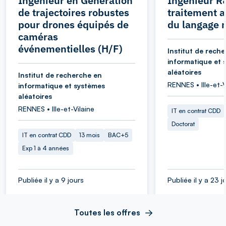
Ingénieur en Génération
Ingénieur R
de trajectoires robustes
traitement 
pour drones équipés de
du langage n
caméras
événementielles (H/F)
Institut de rech
informatique et 
aléatoires
Institut de recherche en
RENNES • Ille-et-V
informatique et systèmes
aléatoires
RENNES • Ille-et-Vilaine
IT en contrat CDD
Doctorat
IT en contrat CDD
13 mois
BAC+5
Exp 1 à 4 années
Publiée il y a 9 jours
Publiée il y a 23 j
Toutes les offres