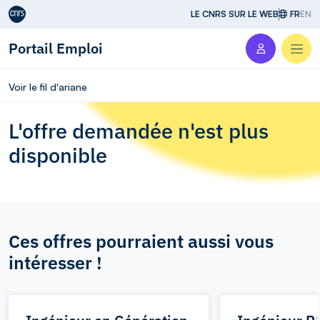
Aller au contenu
LE CNRS SUR LE WEB
FR
EN
Portail Emploi
Men
Voir le fil d'ariane
L'offre demandée n'est plus
disponible
Ces offres pourraient aussi vous
intéresser !