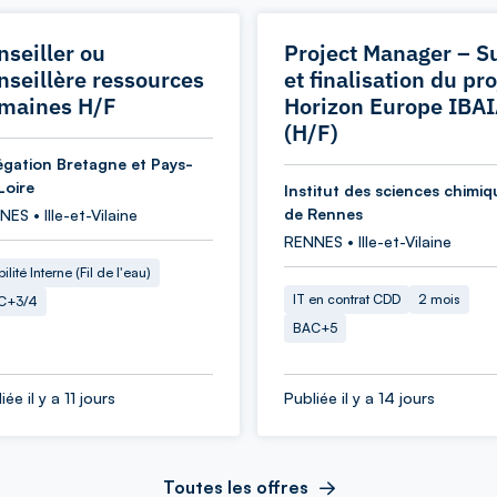
nseiller ou
Project Manager – Su
nseillère ressources
et finalisation du pro
maines H/F
Horizon Europe IBA
(H/F)
égation Bretagne et Pays-
Loire
Institut des sciences chimiq
de Rennes
ES • Ille-et-Vilaine
RENNES • Ille-et-Vilaine
ilité Interne (Fil de l'eau)
IT en contrat CDD
2 mois
C+3/4
BAC+5
iée il y a 11 jours
Publiée il y a 14 jours
Toutes les offres