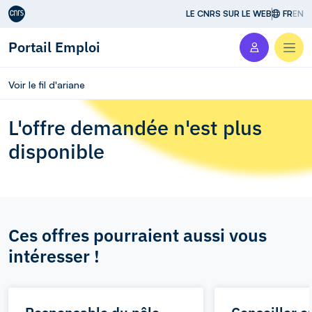
Aller au contenu
LE CNRS SUR LE WEB
FR
EN
Portail Emploi
Men
Voir le fil d'ariane
L'offre demandée n'est plus
disponible
Ces offres pourraient aussi vous
intéresser !