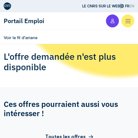
Aller au contenu
LE CNRS SUR LE WEB
FR
EN
Portail Emploi
Men
Voir le fil d'ariane
L'offre demandée n'est plus
disponible
Ces offres pourraient aussi vous
intéresser !
Toutes les offres