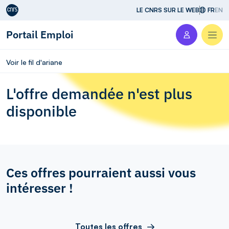
Aller au contenu
LE CNRS SUR LE WEB
FR
EN
Portail Emploi
Men
Voir le fil d'ariane
L'offre demandée n'est plus
disponible
Ces offres pourraient aussi vous
intéresser !
Toutes les offres