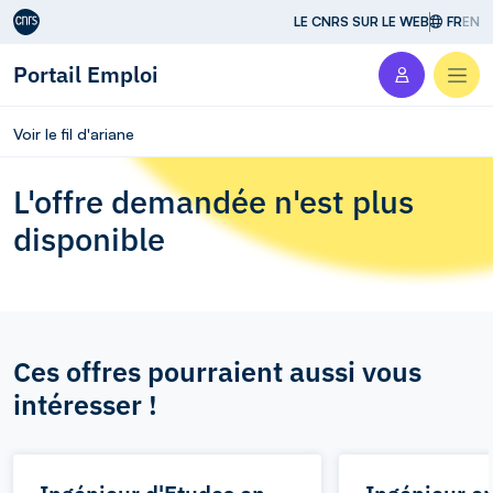
Aller au contenu
LE CNRS SUR LE WEB
FR
EN
Portail Emploi
Men
Voir le fil d'ariane
L'offre demandée n'est plus
disponible
Ces offres pourraient aussi vous
intéresser !