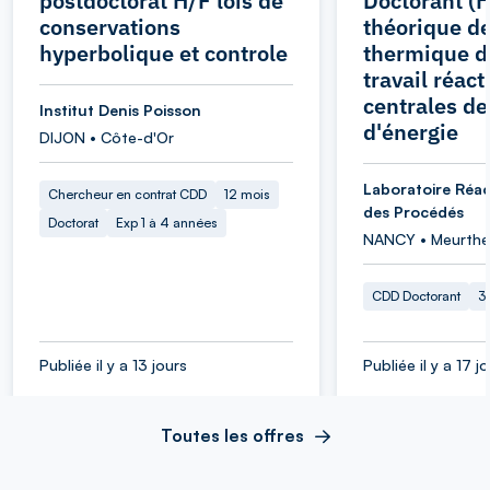
postdoctorat H/F lois de
Doctorant (H
conservations
théorique de 
hyperbolique et controle
thermique de
travail réact
centrales de
Institut Denis Poisson
d'énergie
DIJON • Côte-d'Or
Laboratoire Réac
Chercheur en contrat CDD
12 mois
des Procédés
Doctorat
Exp 1 à 4 années
NANCY • Meurthe
CDD Doctorant
3
Publiée il y a 13 jours
Publiée il y a 17 j
Toutes les offres