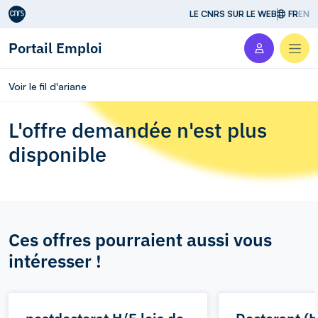
Aller au contenu
LE CNRS SUR LE WEB
FR
EN
Portail Emploi
Men
Voir le fil d'ariane
L'offre demandée n'est plus
disponible
Ces offres pourraient aussi vous
intéresser !