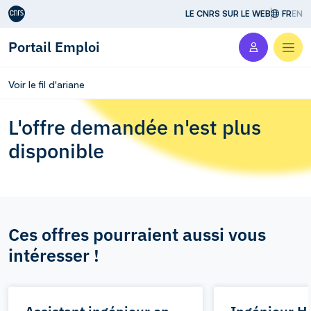
Aller au contenu
LE CNRS SUR LE WEB
FR
EN
Portail Emploi
Men
Voir le fil d'ariane
L'offre demandée n'est plus
disponible
Ces offres pourraient aussi vous
intéresser !