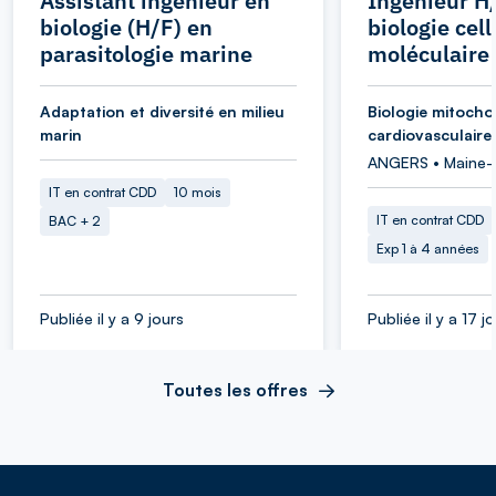
Assistant ingénieur en
Ingénieur H
biologie (H/F) en
biologie cell
parasitologie marine
moléculaire
Adaptation et diversité en milieu
Biologie mitocho
marin
cardiovasculaire
ANGERS • Maine-e
IT en contrat CDD
10 mois
IT en contrat CDD
BAC + 2
Exp 1 à 4 années
Publiée il y a 9 jours
Publiée il y a 17 j
Toutes les offres