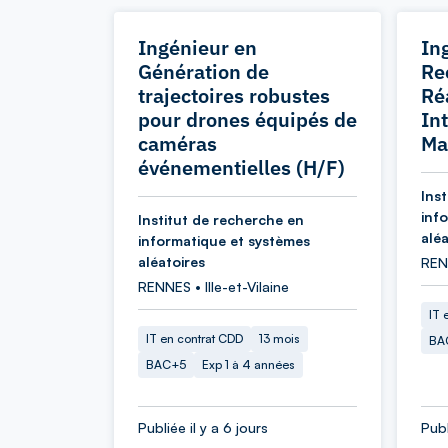
Ingénieur en
In
Génération de
Re
trajectoires robustes
Réa
pour drones équipés de
In
caméras
Ma
événementielles (H/F)
Ins
inf
Institut de recherche en
aléa
informatique et systèmes
aléatoires
RENN
RENNES • Ille-et-Vilaine
IT 
IT en contrat CDD
13 mois
BA
BAC+5
Exp 1 à 4 années
Publiée il y a 6 jours
Publ