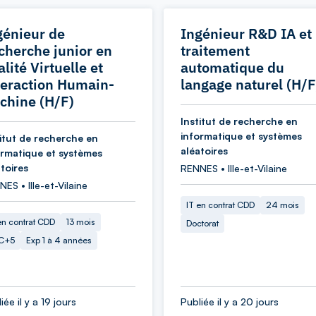
génieur de
Ingénieur R&D IA et
cherche junior en
traitement
lité Virtuelle et
automatique du
teraction Humain-
langage naturel (H/F
chine (H/F)
Institut de recherche en
informatique et systèmes
titut de recherche en
aléatoires
ormatique et systèmes
toires
RENNES • Ille-et-Vilaine
ES • Ille-et-Vilaine
IT en contrat CDD
24 mois
en contrat CDD
13 mois
Doctorat
C+5
Exp 1 à 4 années
iée il y a 19 jours
Publiée il y a 20 jours