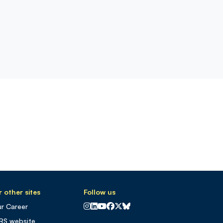
 other sites
Follow us
CNRS sur Instagram
CNRS sur Linkedin
CNRS sur Youtube
CNRS sur Facebook
CNRS sur X
CNRS sur Blus sky
r Career
RS website