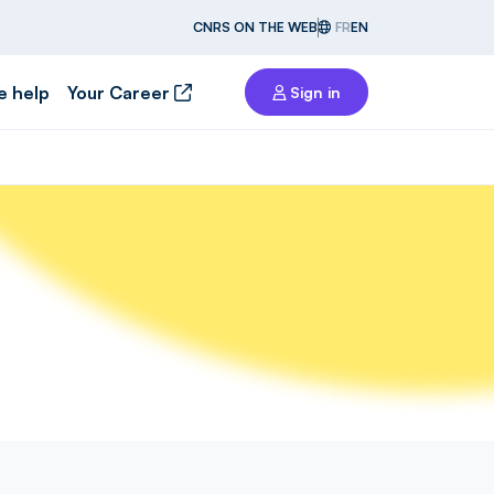
CNRS ON THE WEB
FR
EN
e help
Your Career
Sign in